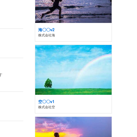
海〇〇v2
株式会社海
す
空〇〇v1
株式会社空