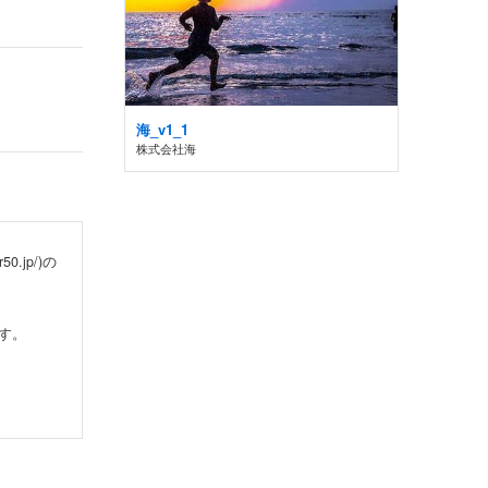
海_v1_1
株式会社海
.jp/)の
す。
サービス